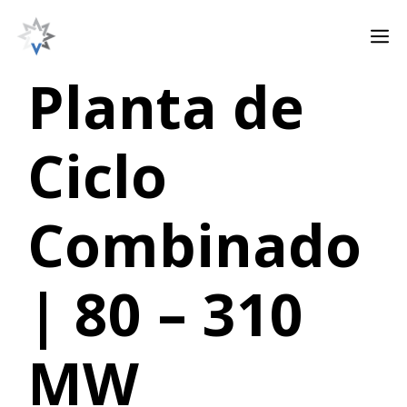
Skip
M
to
content
Planta de
Ciclo
Combinado
| 80 – 310
MW