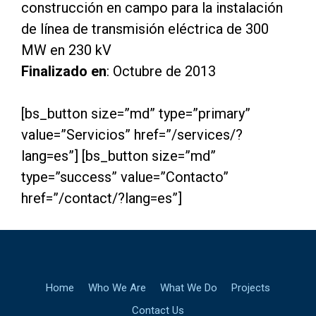
construcción en campo para la instalación
de línea de transmisión eléctrica de 300
MW en 230 kV
Finalizado en
: Octubre de 2013
[bs_button size=”md” type=”primary”
value=”Servicios” href=”/services/?
lang=es”] [bs_button size=”md”
type=”success” value=”Contacto”
href=”/contact/?lang=es”]
Home
Who We Are
What We Do
Projects
Contact Us